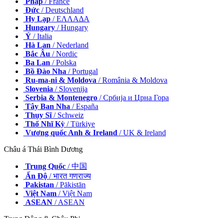
Pháp
/ France
Đức
/ Deutschland
Hy Lạp
/ ΕΛΛΑΔΑ
Hungary
/ Hungary
Ý
/ Italia
Hà Lan
/ Nederland
Bắc Âu
/ Nordic
Ba Lan
/ Polska
Bồ Đào Nha
/ Portugal
Ru-ma-ni & Moldova
/ România & Moldova
Slovenia
/ Slovenija
Serbia & Montenegro
/ Србија и Црна Гора
Tây Ban Nha
/ España
Thụy Sĩ
/ Schweiz
Thổ Nhĩ Kỳ
/ Türkiye
Vương quốc Anh & Ireland
/ UK & Ireland
Châu á Thái Bình Dương
Trung Quốc
/ 中国
Ấn Độ
/ भारत गणराज्य
Pakistan
/ Pākistān
Việt Nam
/ Việt Nam
ASEAN
/ ASEAN