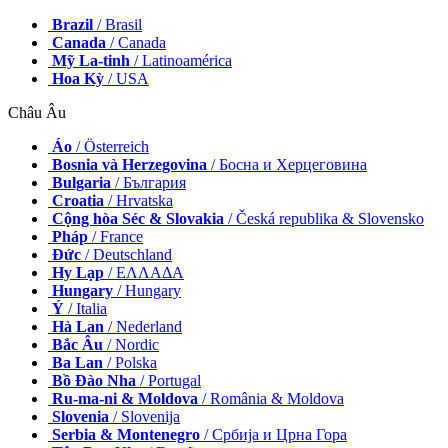
Brazil
/ Brasil
Canada
/ Canada
Mỹ La-tinh
/ Latinoamérica
Hoa Kỳ
/ USA
Châu Âu
Áo
/ Österreich
Bosnia và Herzegovina
/ Босна и Херцеговина
Bulgaria
/ България
Croatia
/ Hrvatska
Cộng hòa Séc & Slovakia
/ Česká republika & Slovensko
Pháp
/ France
Đức
/ Deutschland
Hy Lạp
/ ΕΛΛΑΔΑ
Hungary
/ Hungary
Ý
/ Italia
Hà Lan
/ Nederland
Bắc Âu
/ Nordic
Ba Lan
/ Polska
Bồ Đào Nha
/ Portugal
Ru-ma-ni & Moldova
/ România & Moldova
Slovenia
/ Slovenija
Serbia & Montenegro
/ Србија и Црна Гора