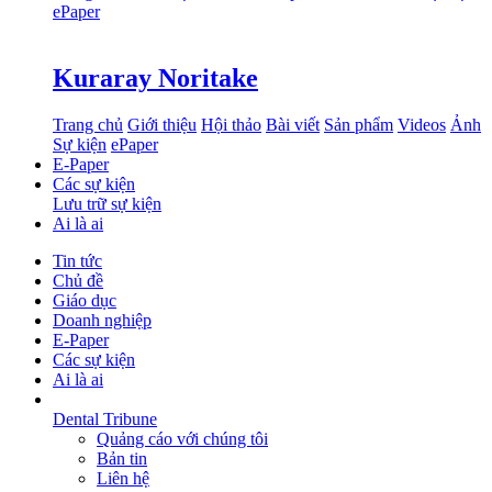
ePaper
Kuraray Noritake
Trang chủ
Giới thiệu
Hội thảo
Bài viết
Sản phẩm
Videos
Ảnh
Sự kiện
ePaper
E-Paper
Các sự kiện
Lưu trữ sự kiện
Ai là ai
Tin tức
Chủ đề
Giáo dục
Doanh nghiệp
E-Paper
Các sự kiện
Ai là ai
Dental Tribune
Quảng cáo với chúng tôi
Bản tin
Liên hệ