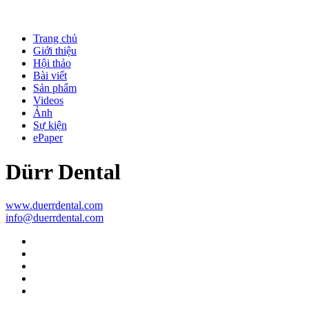
Trang chủ
Giới thiệu
Hội thảo
Bài viết
Sản phẩm
Videos
Ảnh
Sự kiện
ePaper
Dürr Dental
www.duerrdental.com
info@duerrdental.com