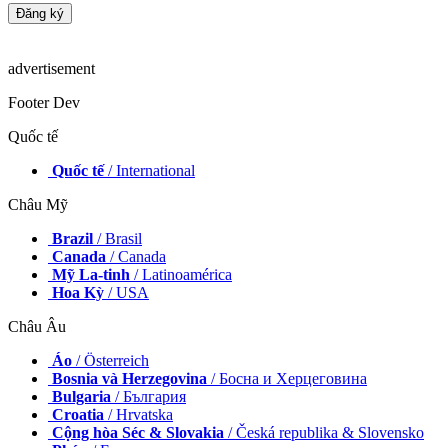
advertisement
Footer Dev
Quốc tế
Quốc tế
/ International
Châu Mỹ
Brazil
/ Brasil
Canada
/ Canada
Mỹ La-tinh
/ Latinoamérica
Hoa Kỳ
/ USA
Châu Âu
Áo
/ Österreich
Bosnia và Herzegovina
/ Босна и Херцеговина
Bulgaria
/ България
Croatia
/ Hrvatska
Cộng hòa Séc & Slovakia
/ Česká republika & Slovensko