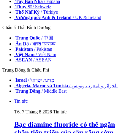
Tây Ban Nha
/ España
Thụy Sĩ
/ Schweiz
Thổ Nhĩ Kỳ
/ Türkiye
Vương quốc Anh & Ireland
/ UK & Ireland
Châu á Thái Bình Dương
Trung Quốc
/ 中国
Ấn Độ
/ भारत गणराज्य
Pakistan
/ Pākistān
Việt Nam
/ Việt Nam
ASEAN
/ ASEAN
Trung Đông & Châu Phi
Israel
/ מְדִינַת יִשְׂרָאֵל
Algeria, Maroc và Tunisia
/ الجزائر والمغرب وتونس
Trung Đông
/ Middle East
Tin tức
T6. 7 Tháng 8 2026
Tin tức
Bạc diamine fluoride có thể ngăn
chặn tiến triển của sâu răng sớm