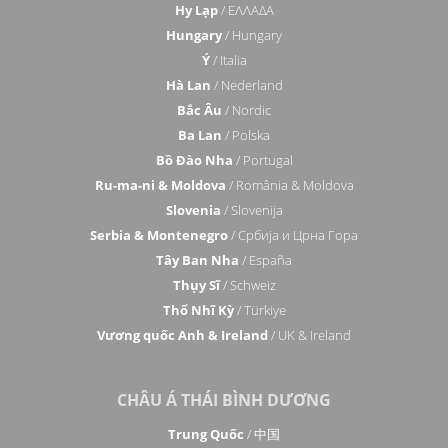
Hy Lạp
/ ΕΛΛΑΔΑ
Hungary
/ Hungary
Ý
/ Italia
Hà Lan
/ Nederland
Bắc Âu
/ Nordic
Ba Lan
/ Polska
Bồ Đào Nha
/ Portugal
Ru-ma-ni & Moldova
/ România & Moldova
Slovenia
/ Slovenija
Serbia & Montenegro
/ Србија и Црна Гора
Tây Ban Nha
/ España
Thụy Sĩ
/ Schweiz
Thổ Nhĩ Kỳ
/ Türkiye
Vương quốc Anh & Ireland
/ UK & Ireland
CHÂU Á THÁI BÌNH DƯƠNG
Trung Quốc
/ 中国