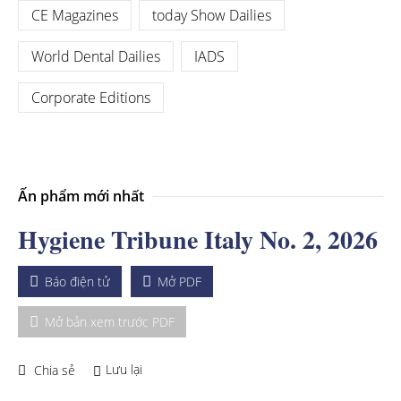
CE Magazines
today Show Dailies
World Dental Dailies
IADS
Corporate Editions
Ấn phẩm mới nhất
Hygiene Tribune Italy No. 2, 2026
Báo điện tử
Mở PDF
Mở bản xem trước PDF
Lưu lại
Chia sẻ