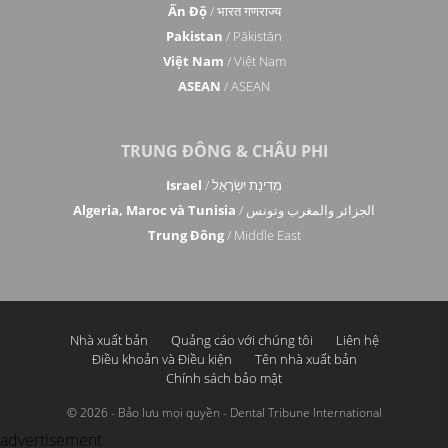
Ấn Độ
/ भारत गणराज्य
Pakistan
/ Pākistān
Việt Nam
/ Việt Nam
ASEAN
/ ASEAN
TRUNG ĐÔNG & CHÂU PHI
Israel
/ מְדִינַת יִשְׂרָאֵל
Algeria, Maroc và Tunisia
/ الجزائر والمغرب وتونس
Trung Đông
/ Middle East
Nhà xuất bản
Quảng cáo với chúng tôi
Liên hệ
Điều khoản và Điều kiện
Tên nhà xuất bản
Chính sách bảo mật
© 2026 - Bảo lưu mọi quyền - Dental Tribune International
advertisement