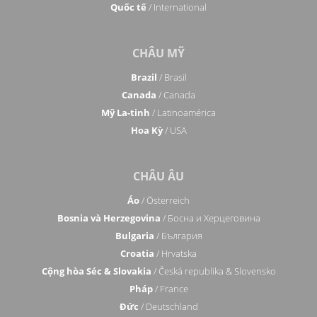
Quốc tế
/ International
CHÂU MỸ
Brazil
/ Brasil
Canada
/ Canada
Mỹ La-tinh
/ Latinoamérica
Hoa Kỳ
/ USA
CHÂU ÂU
Áo
/ Österreich
Bosnia và Herzegovina
/ Босна и Херцеговина
Bulgaria
/ България
Croatia
/ Hrvatska
Cộng hòa Séc & Slovakia
/ Česká republika & Slovensko
Pháp
/ France
Đức
/ Deutschland