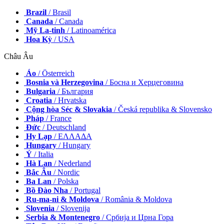
Brazil
/ Brasil
Canada
/ Canada
Mỹ La-tinh
/ Latinoamérica
Hoa Kỳ
/ USA
Châu Âu
Áo
/ Österreich
Bosnia và Herzegovina
/ Босна и Херцеговина
Bulgaria
/ България
Croatia
/ Hrvatska
Cộng hòa Séc & Slovakia
/ Česká republika & Slovensko
Pháp
/ France
Đức
/ Deutschland
Hy Lạp
/ ΕΛΛΑΔΑ
Hungary
/ Hungary
Ý
/ Italia
Hà Lan
/ Nederland
Bắc Âu
/ Nordic
Ba Lan
/ Polska
Bồ Đào Nha
/ Portugal
Ru-ma-ni & Moldova
/ România & Moldova
Slovenia
/ Slovenija
Serbia & Montenegro
/ Србија и Црна Гора