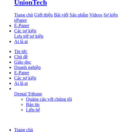
UnionTech
Trang chủ
Giới thiệu
Bài viết
Sản phẩm
Videos
Sự kiện
ePaper
E-Paper
Các sự kiện
Lưu trữ sự kiện
Ai là ai
Tin tức
Chủ đề
Giáo dục
Doanh nghiệp
E-Paper
Các sự kiện
Ai là ai
Dental Tribune
Quảng cáo với chúng tôi
Bản tin
Liên hệ
Trang chủ