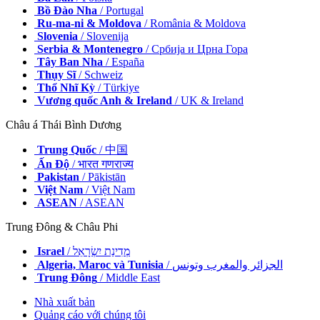
Bồ Đào Nha
/ Portugal
Ru-ma-ni & Moldova
/ România & Moldova
Slovenia
/ Slovenija
Serbia & Montenegro
/ Србија и Црна Гора
Tây Ban Nha
/ España
Thụy Sĩ
/ Schweiz
Thổ Nhĩ Kỳ
/ Türkiye
Vương quốc Anh & Ireland
/ UK & Ireland
Châu á Thái Bình Dương
Trung Quốc
/ 中国
Ấn Độ
/ भारत गणराज्य
Pakistan
/ Pākistān
Việt Nam
/ Việt Nam
ASEAN
/ ASEAN
Trung Đông & Châu Phi
Israel
/ מְדִינַת יִשְׂרָאֵל
Algeria, Maroc và Tunisia
/ الجزائر والمغرب وتونس
Trung Đông
/ Middle East
Nhà xuất bản
Quảng cáo với chúng tôi