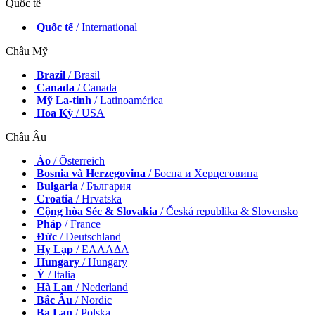
Quốc tế
Quốc tế
/ International
Châu Mỹ
Brazil
/ Brasil
Canada
/ Canada
Mỹ La-tinh
/ Latinoamérica
Hoa Kỳ
/ USA
Châu Âu
Áo
/ Österreich
Bosnia và Herzegovina
/ Босна и Херцеговина
Bulgaria
/ България
Croatia
/ Hrvatska
Cộng hòa Séc & Slovakia
/ Česká republika & Slovensko
Pháp
/ France
Đức
/ Deutschland
Hy Lạp
/ ΕΛΛΑΔΑ
Hungary
/ Hungary
Ý
/ Italia
Hà Lan
/ Nederland
Bắc Âu
/ Nordic
Ba Lan
/ Polska