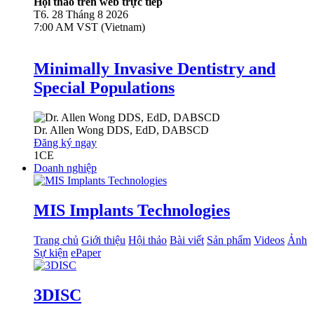
Hội thảo trên web trực tiếp
T6. 28 Tháng 8 2026
7:00 AM VST (Vietnam)
Minimally Invasive Dentistry and
Special Populations
Dr.
Allen Wong
DDS, EdD, DABSCD
Đăng ký ngay
1
CE
Doanh nghiệp
MIS Implants Technologies
Trang chủ
Giới thiệu
Hội thảo
Bài viết
Sản phẩm
Videos
Ảnh
Sự kiện
ePaper
3DISC