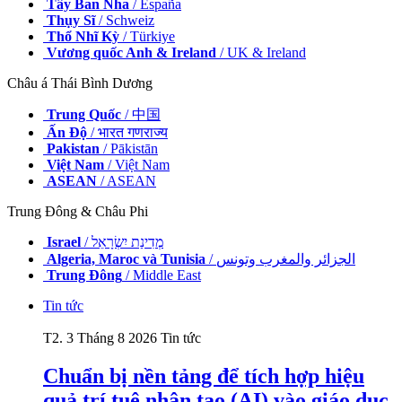
Tây Ban Nha
/ España
Thụy Sĩ
/ Schweiz
Thổ Nhĩ Kỳ
/ Türkiye
Vương quốc Anh & Ireland
/ UK & Ireland
Châu á Thái Bình Dương
Trung Quốc
/ 中国
Ấn Độ
/ भारत गणराज्य
Pakistan
/ Pākistān
Việt Nam
/ Việt Nam
ASEAN
/ ASEAN
Trung Đông & Châu Phi
Israel
/ מְדִינַת יִשְׂרָאֵל
Algeria, Maroc và Tunisia
/ الجزائر والمغرب وتونس
Trung Đông
/ Middle East
Tin tức
T2. 3 Tháng 8 2026
Tin tức
Chuẩn bị nền tảng để tích hợp hiệu
quả trí tuệ nhân tạo (AI) vào giáo dục