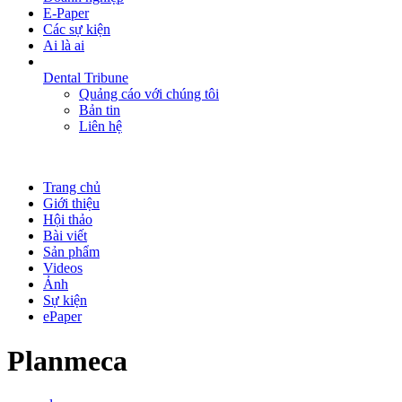
E-Paper
Các sự kiện
Ai là ai
Dental Tribune
Quảng cáo với chúng tôi
Bản tin
Liên hệ
Trang chủ
Giới thiệu
Hội thảo
Bài viết
Sản phẩm
Videos
Ảnh
Sự kiện
ePaper
Planmeca