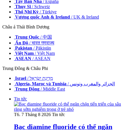
Tây Ban Nha
/ España
Thụy Sĩ
/ Schweiz
Thổ Nhĩ Kỳ
/ Türkiye
Vương quốc Anh & Ireland
/ UK & Ireland
Châu á Thái Bình Dương
Trung Quốc
/ 中国
Ấn Độ
/ भारत गणराज्य
Pakistan
/ Pākistān
Việt Nam
/ Việt Nam
ASEAN
/ ASEAN
Trung Đông & Châu Phi
Israel
/ מְדִינַת יִשְׂרָאֵל
Algeria, Maroc và Tunisia
/ الجزائر والمغرب وتونس
Trung Đông
/ Middle East
Tin tức
T6. 7 Tháng 8 2026
Tin tức
Bạc diamine fluoride có thể ngăn