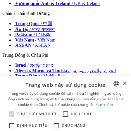
Vương quốc Anh & Ireland
/ UK & Ireland
Châu á Thái Bình Dương
Trung Quốc
/ 中国
Ấn Độ
/ भारत गणराज्य
Pakistan
/ Pākistān
Việt Nam
/ Việt Nam
ASEAN
/ ASEAN
Trung Đông & Châu Phi
Israel
/ מְדִינַת יִשְׂרָאֵל
Algeria, Maroc và Tunisia
/ الجزائر والمغرب وتونس
Trung Đông
/ Middle East
×
Trang web này sử dụng cookie
Nhà xuất bản
Quảng cáo với chúng tôi
Trang web này sử dụng cookie để cải thiện trải nghiệm người dùng.
Liên hệ
Bằng cách sử dụng trang web của chúng tôi, bạn đồng ý với tất cả các
ENGLISH
Điều khoản và Điều kiện
cookie theo Chính sách Cookie của chúng tôi.
Xem thêm
Tên nhà xuất bản
FRENCH
Chính sách bảo mật
THỰC SỰ CẦN THIẾT
HIỆU SUẤT
GERMAN
© 2026 - Bảo lưu mọi quyền - Dental Tribune International
ĐỊNH MỤC TIÊU
CHỨC NĂNG
ROMANIAN