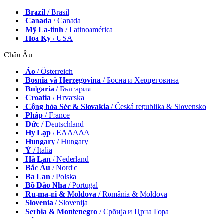
Brazil
/ Brasil
Canada
/ Canada
Mỹ La-tinh
/ Latinoamérica
Hoa Kỳ
/ USA
Châu Âu
Áo
/ Österreich
Bosnia và Herzegovina
/ Босна и Херцеговина
Bulgaria
/ България
Croatia
/ Hrvatska
Cộng hòa Séc & Slovakia
/ Česká republika & Slovensko
Pháp
/ France
Đức
/ Deutschland
Hy Lạp
/ ΕΛΛΑΔΑ
Hungary
/ Hungary
Ý
/ Italia
Hà Lan
/ Nederland
Bắc Âu
/ Nordic
Ba Lan
/ Polska
Bồ Đào Nha
/ Portugal
Ru-ma-ni & Moldova
/ România & Moldova
Slovenia
/ Slovenija
Serbia & Montenegro
/ Србија и Црна Гора