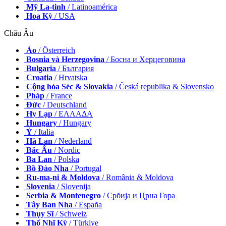
Mỹ La-tinh
/ Latinoamérica
Hoa Kỳ
/ USA
Châu Âu
Áo
/ Österreich
Bosnia và Herzegovina
/ Босна и Херцеговина
Bulgaria
/ България
Croatia
/ Hrvatska
Cộng hòa Séc & Slovakia
/ Česká republika & Slovensko
Pháp
/ France
Đức
/ Deutschland
Hy Lạp
/ ΕΛΛΑΔΑ
Hungary
/ Hungary
Ý
/ Italia
Hà Lan
/ Nederland
Bắc Âu
/ Nordic
Ba Lan
/ Polska
Bồ Đào Nha
/ Portugal
Ru-ma-ni & Moldova
/ România & Moldova
Slovenia
/ Slovenija
Serbia & Montenegro
/ Србија и Црна Гора
Tây Ban Nha
/ España
Thụy Sĩ
/ Schweiz
Thổ Nhĩ Kỳ
/ Türkiye