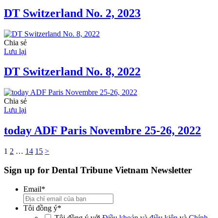
DT Switzerland No. 2, 2023
Chia sẻ
Lưu lại
DT Switzerland No. 8, 2022
Chia sẻ
Lưu lại
today ADF Paris Novembre 25-26, 2022
1
2
…
14
15
>
Sign up for Dental Tribune Vietnam Newsletter
Email
*
Tôi đồng ý
*
Tôi đồng ý với
Điều khoản và điều kiện
và
Chính