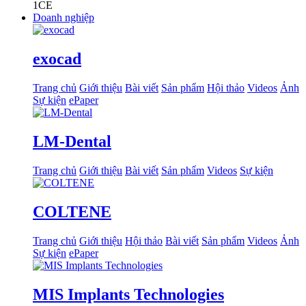
1
CE
Doanh nghiệp
exocad
Trang chủ
Giới thiệu
Bài viết
Sản phẩm
Hội thảo
Videos
Ảnh
Sự kiện
ePaper
LM-Dental
Trang chủ
Giới thiệu
Bài viết
Sản phẩm
Videos
Sự kiện
COLTENE
Trang chủ
Giới thiệu
Hội thảo
Bài viết
Sản phẩm
Videos
Ảnh
Sự kiện
ePaper
MIS Implants Technologies