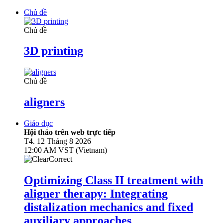
Chủ đề
Chủ đề
3D printing
Chủ đề
aligners
Giáo dục
Hội thảo trên web trực tiếp
T4. 12 Tháng 8 2026
12:00 AM VST (Vietnam)
Optimizing Class II treatment with
aligner therapy: Integrating
distalization mechanics and fixed
auxiliary approaches