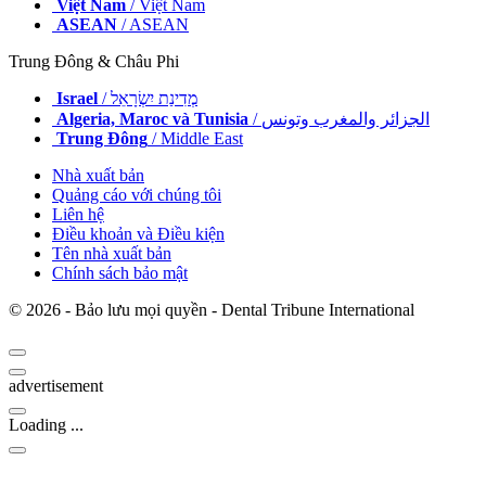
Việt Nam
/ Việt Nam
ASEAN
/ ASEAN
Trung Đông & Châu Phi
Israel
/ מְדִינַת יִשְׂרָאֵל
Algeria, Maroc và Tunisia
/ الجزائر والمغرب وتونس
Trung Đông
/ Middle East
Nhà xuất bản
Quảng cáo với chúng tôi
Liên hệ
Điều khoản và Điều kiện
Tên nhà xuất bản
Chính sách bảo mật
© 2026 - Bảo lưu mọi quyền - Dental Tribune International
advertisement
Loading ...