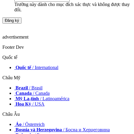
Trường này dành cho mục đích xác thực và không được thay
đổi.
advertisement
Footer Dev
Quốc tế
Quốc tế
/ International
Châu Mỹ
Brazil
/ Brasil
Canada
/ Canada
Mỹ La-tinh
/ Latinoamérica
Hoa Kỳ
/ USA
Châu Âu
Áo
/ Österreich
Bosnia và Herzegovina
/ Босна и Херцеговина