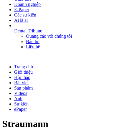
Doanh nghiệp
E-Paper
Các sự kiện
Ai là ai
Dental Tribune
Quảng cáo với chúng tôi
Bản tin
Liên hệ
Trang chủ
Giới thiệu
Hội thảo
Bài viết
Sản phẩm
Videos
Ảnh
Sự kiện
ePaper
Straumann