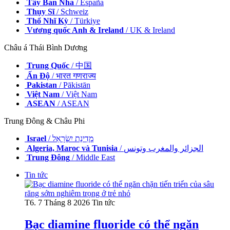
Tây Ban Nha
/ España
Thụy Sĩ
/ Schweiz
Thổ Nhĩ Kỳ
/ Türkiye
Vương quốc Anh & Ireland
/ UK & Ireland
Châu á Thái Bình Dương
Trung Quốc
/ 中国
Ấn Độ
/ भारत गणराज्य
Pakistan
/ Pākistān
Việt Nam
/ Việt Nam
ASEAN
/ ASEAN
Trung Đông & Châu Phi
Israel
/ מְדִינַת יִשְׂרָאֵל
Algeria, Maroc và Tunisia
/ الجزائر والمغرب وتونس
Trung Đông
/ Middle East
Tin tức
T6. 7 Tháng 8 2026
Tin tức
Bạc diamine fluoride có thể ngăn