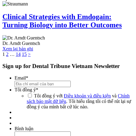
Clinical Strategies with Emdogain:
Turning Biology into Better Outcomes
Dr.
Arndt Guentsch
Xem lại bản ghi
1
2
…
14
15
>
Sign up for Dental Tribune Vietnam Newsletter
Email
*
Tôi đồng ý
*
Tôi đồng ý với
Điều khoản và điều kiện
và
Chính
sách bảo mật dữ liệu
. Tôi hiểu rằng tôi có thể rút lại sự
đồng ý của mình bất cứ lúc nào.
Bình luận