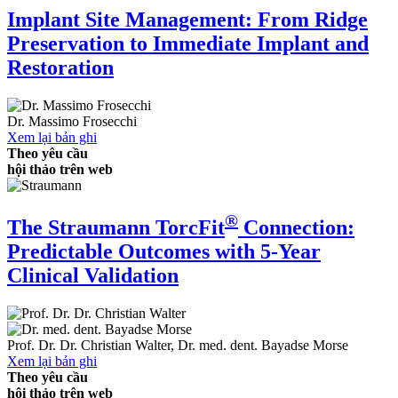
Implant Site Management: From Ridge
Preservation to Immediate Implant and
Restoration
Dr.
Massimo Frosecchi
Xem lại bản ghi
Theo yêu cầu
hội thảo trên web
®
The Straumann TorcFit
Connection:
Predictable Outcomes with 5-Year
Clinical Validation
Prof. Dr. Dr.
Christian Walter
,
Dr. med. dent.
Bayadse Morse
Xem lại bản ghi
Theo yêu cầu
hội thảo trên web