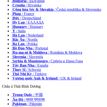
Bulgaria
/ България
Croatia
/ Hrvatska
Cộng hòa Séc & Slovakia
/ Česká republika & Slovensko
Pháp
/ France
Đức
/ Deutschland
Hy Lạp
/ ΕΛΛΑΔΑ
Hungary
/ Hungary
Ý
/ Italia
Hà Lan
/ Nederland
Bắc Âu
/ Nordic
Ba Lan
/ Polska
Bồ Đào Nha
/ Portugal
Ru-ma-ni & Moldova
/ România & Moldova
Slovenia
/ Slovenija
Serbia & Montenegro
/ Србија и Црна Гора
Tây Ban Nha
/ España
Thụy Sĩ
/ Schweiz
Thổ Nhĩ Kỳ
/ Türkiye
Vương quốc Anh & Ireland
/ UK & Ireland
Châu á Thái Bình Dương
Trung Quốc
/ 中国
Ấn Độ
/ भारत गणराज्य
Pakistan
/ Pākistān