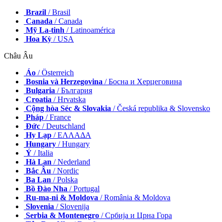
Brazil
/ Brasil
Canada
/ Canada
Mỹ La-tinh
/ Latinoamérica
Hoa Kỳ
/ USA
Châu Âu
Áo
/ Österreich
Bosnia và Herzegovina
/ Босна и Херцеговина
Bulgaria
/ България
Croatia
/ Hrvatska
Cộng hòa Séc & Slovakia
/ Česká republika & Slovensko
Pháp
/ France
Đức
/ Deutschland
Hy Lạp
/ ΕΛΛΑΔΑ
Hungary
/ Hungary
Ý
/ Italia
Hà Lan
/ Nederland
Bắc Âu
/ Nordic
Ba Lan
/ Polska
Bồ Đào Nha
/ Portugal
Ru-ma-ni & Moldova
/ România & Moldova
Slovenia
/ Slovenija
Serbia & Montenegro
/ Србија и Црна Гора