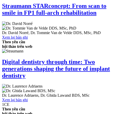
Straumann STARconcept: From scan to
smile in FP1 full-arch rehabilitation
Dr.
David Norré
,
Dr.
Tommie Van de Velde
DDS, MSc, PhD
Xem lại bản ghi
Theo yêu cầu
hội thảo trên web
Digital dentistry through time: Two
generations shaping the future of implant
dentistry
Dr.
Laurence Adriaens
,
Dr.
Ghida Lawand
BDS, MSc
Xem lại bản ghi
1
CE
Theo yêu cầu
hội thảo trên web