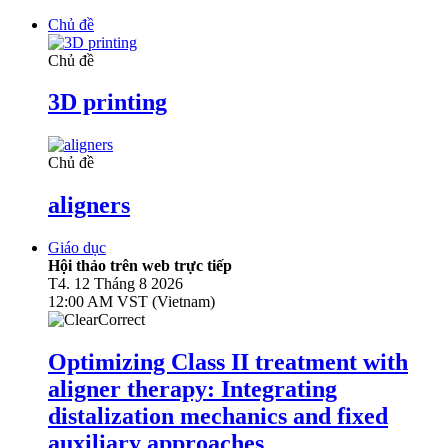
Chủ đề
Chủ đề
3D printing
Chủ đề
aligners
Giáo dục
Hội thảo trên web trực tiếp
T4. 12 Tháng 8 2026
12:00 AM VST (Vietnam)
Optimizing Class II treatment with
aligner therapy: Integrating
distalization mechanics and fixed
auxiliary approaches