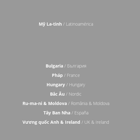
Mỹ La-tinh
/ Latinoamérica
Bulgaria
/ България
Pháp
/ France
Hungary
/ Hungary
Bắc Âu
/ Nordic
Ru-ma-ni & Moldova
/ România & Moldova
Tây Ban Nha
/ España
Vương quốc Anh & Ireland
/ UK & Ireland