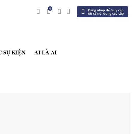
0
Đăng nhập để truy cập
tất cả nội dung cao cấp
 SỰ KIỆN
AI LÀ AI