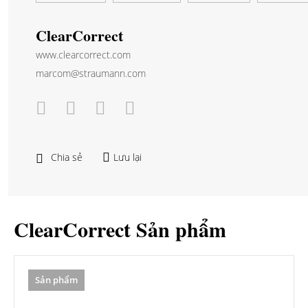
ClearCorrect
www.clearcorrect.com
marcom@straumann.com
Chia sẻ
Lưu lại
ClearCorrect Sản phẩm
Sản phẩm