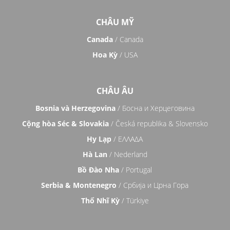
CHÂU MỸ
Canada
/ Canada
Hoa Kỳ
/ USA
CHÂU ÂU
Bosnia và Herzegovina
/ Босна и Херцеговина
Cộng hòa Séc & Slovakia
/ Česká republika & Slovensko
Hy Lạp
/ ΕΛΛΑΔΑ
Hà Lan
/ Nederland
Bồ Đào Nha
/ Portugal
Serbia & Montenegro
/ Србија и Црна Гора
Thổ Nhĩ Kỳ
/ Türkiye