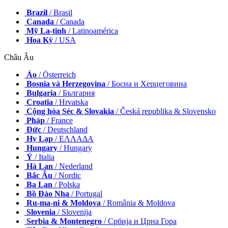
Brazil
/ Brasil
Canada
/ Canada
Mỹ La-tinh
/ Latinoamérica
Hoa Kỳ
/ USA
Châu Âu
Áo
/ Österreich
Bosnia và Herzegovina
/ Босна и Херцеговина
Bulgaria
/ България
Croatia
/ Hrvatska
Cộng hòa Séc & Slovakia
/ Česká republika & Slovensko
Pháp
/ France
Đức
/ Deutschland
Hy Lạp
/ ΕΛΛΑΔΑ
Hungary
/ Hungary
Ý
/ Italia
Hà Lan
/ Nederland
Bắc Âu
/ Nordic
Ba Lan
/ Polska
Bồ Đào Nha
/ Portugal
Ru-ma-ni & Moldova
/ România & Moldova
Slovenia
/ Slovenija
Serbia & Montenegro
/ Србија и Црна Гора