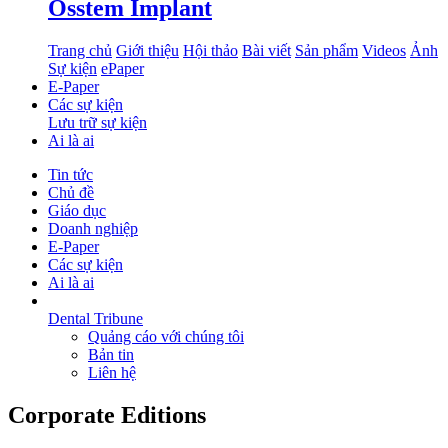
Osstem Implant
Trang chủ
Giới thiệu
Hội thảo
Bài viết
Sản phẩm
Videos
Ảnh
Sự kiện
ePaper
E-Paper
Các sự kiện
Lưu trữ sự kiện
Ai là ai
Tin tức
Chủ đề
Giáo dục
Doanh nghiệp
E-Paper
Các sự kiện
Ai là ai
Dental Tribune
Quảng cáo với chúng tôi
Bản tin
Liên hệ
Corporate Editions