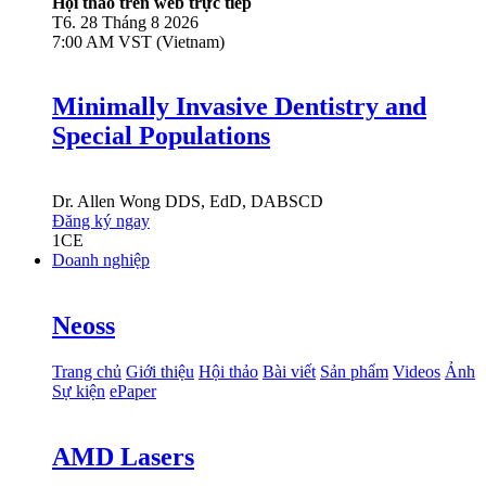
Hội thảo trên web trực tiếp
T6. 28 Tháng 8 2026
7:00 AM VST (Vietnam)
Minimally Invasive Dentistry and
Special Populations
Dr.
Allen Wong
DDS, EdD, DABSCD
Đăng ký ngay
1
CE
Doanh nghiệp
Neoss
Trang chủ
Giới thiệu
Hội thảo
Bài viết
Sản phẩm
Videos
Ảnh
Sự kiện
ePaper
AMD Lasers