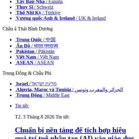
Tây Ban Nha
/ España
Thụy Sĩ
/ Schweiz
Thổ Nhĩ Kỳ
/ Türkiye
Vương quốc Anh & Ireland
/ UK & Ireland
Châu á Thái Bình Dương
Trung Quốc
/ 中国
Ấn Độ
/ भारत गणराज्य
Pakistan
/ Pākistān
Việt Nam
/ Việt Nam
ASEAN
/ ASEAN
Trung Đông & Châu Phi
Israel
/ מְדִינַת יִשְׂרָאֵל
Algeria, Maroc và Tunisia
/ الجزائر والمغرب وتونس
Trung Đông
/ Middle East
Tin tức
T2. 3 Tháng 8 2026
Tin tức
Chuẩn bị nền tảng để tích hợp hiệu
quả trí tuệ nhân tạo (AI) vào giáo dục