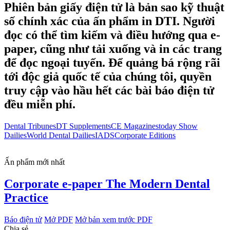
Phiên bản giấy điện tử là bản sao kỹ thuật
số chính xác của ấn phẩm in DTI. Người
đọc có thể tìm kiếm và điều hướng qua e-
paper, cũng như tải xuống và in các trang
để đọc ngoại tuyến. Để quảng bá rộng rãi
tới độc giả quốc tế của chúng tôi, quyền
truy cập vào hầu hết các bài báo điện tử
đều miễn phí.
Dental Tribunes
DT Supplements
CE Magazines
today Show
Dailies
World Dental Dailies
IADS
Corporate Editions
Ấn phẩm mới nhất
Corporate e-paper The Modern Dental
Practice
Báo điện tử
Mở PDF
Mở bản xem trước PDF
Chia sẻ