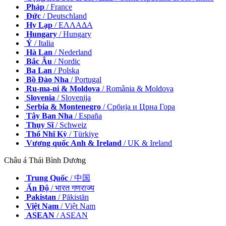
Pháp
/ France
Đức
/ Deutschland
Hy Lạp
/ ΕΛΛΑΔΑ
Hungary
/ Hungary
Ý
/ Italia
Hà Lan
/ Nederland
Bắc Âu
/ Nordic
Ba Lan
/ Polska
Bồ Đào Nha
/ Portugal
Ru-ma-ni & Moldova
/ România & Moldova
Slovenia
/ Slovenija
Serbia & Montenegro
/ Србија и Црна Гора
Tây Ban Nha
/ España
Thụy Sĩ
/ Schweiz
Thổ Nhĩ Kỳ
/ Türkiye
Vương quốc Anh & Ireland
/ UK & Ireland
Châu á Thái Bình Dương
Trung Quốc
/ 中国
Ấn Độ
/ भारत गणराज्य
Pakistan
/ Pākistān
Việt Nam
/ Việt Nam
ASEAN
/ ASEAN