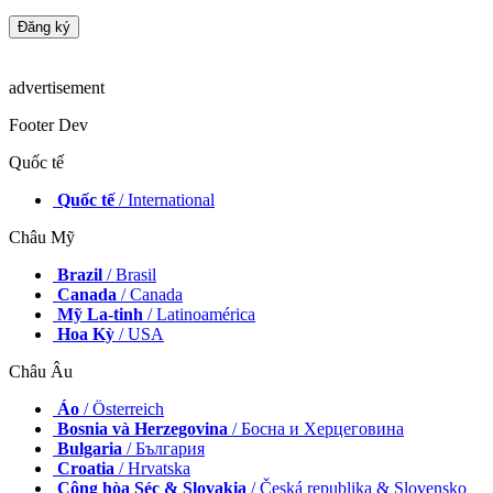
advertisement
Footer Dev
Quốc tế
Quốc tế
/ International
Châu Mỹ
Brazil
/ Brasil
Canada
/ Canada
Mỹ La-tinh
/ Latinoamérica
Hoa Kỳ
/ USA
Châu Âu
Áo
/ Österreich
Bosnia và Herzegovina
/ Босна и Херцеговина
Bulgaria
/ България
Croatia
/ Hrvatska
Cộng hòa Séc & Slovakia
/ Česká republika & Slovensko