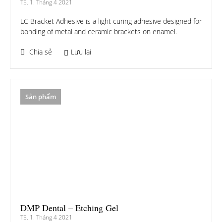
T5. 1. Tháng 4 2021
LC Bracket Adhesive is a light curing adhesive designed for
bonding of metal and ceramic brackets on enamel.
Chia sẻ
Lưu lại
Sản phẩm
DMP Dental – Etching Gel
T5. 1. Tháng 4 2021