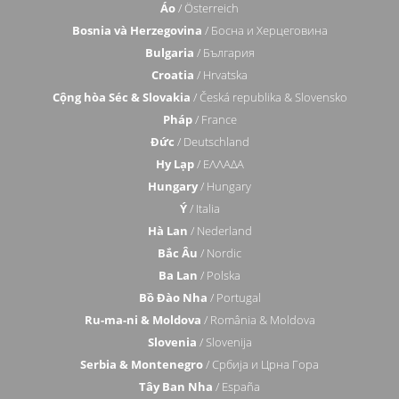
Áo
/ Österreich
Bosnia và Herzegovina
/ Босна и Херцеговина
Bulgaria
/ България
Croatia
/ Hrvatska
Cộng hòa Séc & Slovakia
/ Česká republika & Slovensko
Pháp
/ France
Đức
/ Deutschland
Hy Lạp
/ ΕΛΛΑΔΑ
Hungary
/ Hungary
Ý
/ Italia
Hà Lan
/ Nederland
Bắc Âu
/ Nordic
Ba Lan
/ Polska
Bồ Đào Nha
/ Portugal
Ru-ma-ni & Moldova
/ România & Moldova
Slovenia
/ Slovenija
Serbia & Montenegro
/ Србија и Црна Гора
Tây Ban Nha
/ España