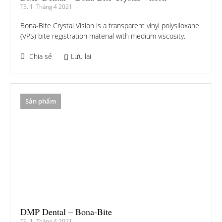
T5. 1. Tháng 4 2021
Bona-Bite Crystal Vision is a transparent vinyl polysiloxane
(VPS) bite registration material with medium viscosity.
Chia sẻ
Lưu lại
Sản phẩm
DMP Dental – Bona-Bite
T5. 1. Tháng 4 2021