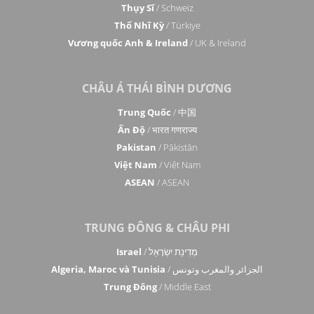
Thụy Sĩ
/ Schweiz
Thổ Nhĩ Kỳ
/ Türkiye
Vương quốc Anh & Ireland
/ UK & Ireland
CHÂU Á THÁI BÌNH DƯƠNG
Trung Quốc
/ 中国
Ấn Độ
/ भारत गणराज्य
Pakistan
/ Pākistān
Việt Nam
/ Việt Nam
ASEAN
/ ASEAN
TRUNG ĐÔNG & CHÂU PHI
Israel
/ מְדִינַת יִשְׂרָאֵל
Algeria, Maroc và Tunisia
/ الجزائر والمغرب وتونس
Trung Đông
/ Middle East