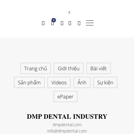
0
Trang chủ
Giới thiệu
Bài viết
Sản phẩm
Videos
Ảnh
Sự kiện
ePaper
DMP DENTAL INDUSTRY
dmpdental.com
info@dmpdental.com