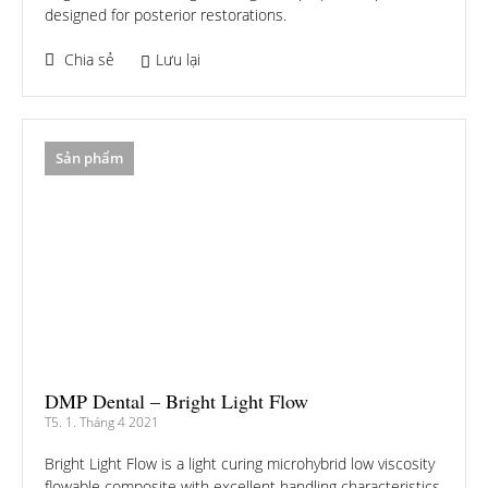
designed for posterior restorations.
Chia sẻ
Lưu lại
Sản phẩm
DMP Dental – Bright Light Flow
T5. 1. Tháng 4 2021
Bright Light Flow is a light curing microhybrid low viscosity
flowable composite with excellent handling characteristics.