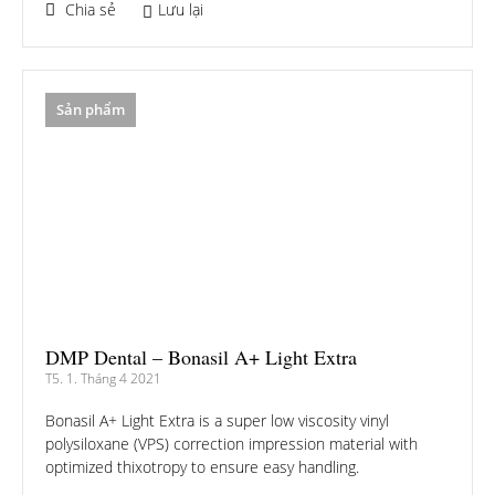
Chia sẻ
Lưu lại
Sản phẩm
DMP Dental – Bonasil A+ Light Extra
T5. 1. Tháng 4 2021
Bonasil A+ Light Extra is a super low viscosity vinyl
polysiloxane (VPS) correction impression material with
optimized thixotropy to ensure easy handling.