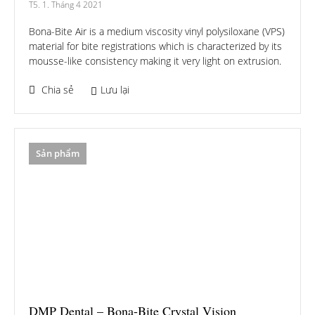
T5. 1. Tháng 4 2021
Bona-Bite Air is a medium viscosity vinyl polysiloxane (VPS)
material for bite registrations which is characterized by its
mousse-like consistency making it very light on extrusion.
Chia sẻ
Lưu lại
Sản phẩm
DMP Dental – Bona-Bite Crystal Vision