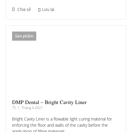
Chia sẻ
Lưu lại
Sản phẩm
DMP Dental – Bright Cavity Liner
T5. 1. Tháng 4 2021
Bright Cavity Liner is a flowable light curing material for
enforcing the floor and walls of the cavity before the
application of filling materials.