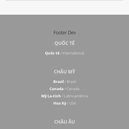
Footer Dev
QUỐC TẾ
Quốc tế
/ International
CHÂU MỸ
Brazil
/ Brasil
Canada
/ Canada
Mỹ La-tinh
/ Latinoamérica
Hoa Kỳ
/ USA
CHÂU ÂU