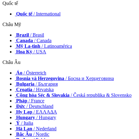
Quốc tế
Quốc tế
/ International
Châu Mỹ
Brazil
/ Brasil
Canada
/ Canada
Mỹ La-tinh
/ Latinoamérica
Hoa Kỳ
/ USA
Châu Âu
Áo
/ Österreich
Bosnia và Herzegovina
/ Босна и Херцеговина
Bulgaria
/ България
Croatia
/ Hrvatska
Cộng hòa Séc & Slovakia
/ Česká republika & Slovensko
Pháp
/ France
Đức
/ Deutschland
Hy Lạp
/ ΕΛΛΑΔΑ
Hungary
/ Hungary
Ý
/ Italia
Hà Lan
/ Nederland
Bắc Âu
/ Nordic