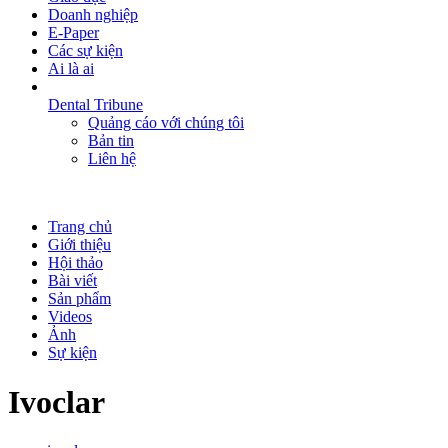
Doanh nghiệp
E-Paper
Các sự kiện
Ai là ai
Dental Tribune
Quảng cáo với chúng tôi
Bản tin
Liên hệ
Trang chủ
Giới thiệu
Hội thảo
Bài viết
Sản phẩm
Videos
Ảnh
Sự kiện
Ivoclar