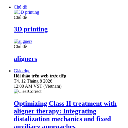
Chủ đề
Chủ đề
3D printing
Chủ đề
aligners
Giáo dục
Hội thảo trên web trực tiếp
T4. 12 Tháng 8 2026
12:00 AM VST (Vietnam)
Optimizing Class II treatment with
aligner therapy: Integrating
distalization mechanics and fixed
auxiliary approaches