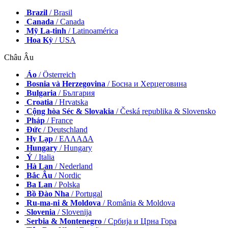
Brazil
/ Brasil
Canada
/ Canada
Mỹ La-tinh
/ Latinoamérica
Hoa Kỳ
/ USA
Châu Âu
Áo
/ Österreich
Bosnia và Herzegovina
/ Босна и Херцеговина
Bulgaria
/ България
Croatia
/ Hrvatska
Cộng hòa Séc & Slovakia
/ Česká republika & Slovensko
Pháp
/ France
Đức
/ Deutschland
Hy Lạp
/ ΕΛΛΑΔΑ
Hungary
/ Hungary
Ý
/ Italia
Hà Lan
/ Nederland
Bắc Âu
/ Nordic
Ba Lan
/ Polska
Bồ Đào Nha
/ Portugal
Ru-ma-ni & Moldova
/ România & Moldova
Slovenia
/ Slovenija
Serbia & Montenegro
/ Србија и Црна Гора