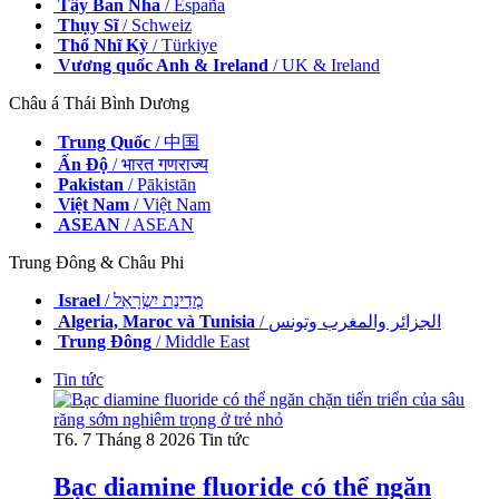
Tây Ban Nha
/ España
Thụy Sĩ
/ Schweiz
Thổ Nhĩ Kỳ
/ Türkiye
Vương quốc Anh & Ireland
/ UK & Ireland
Châu á Thái Bình Dương
Trung Quốc
/ 中国
Ấn Độ
/ भारत गणराज्य
Pakistan
/ Pākistān
Việt Nam
/ Việt Nam
ASEAN
/ ASEAN
Trung Đông & Châu Phi
Israel
/ מְדִינַת יִשְׂרָאֵל
Algeria, Maroc và Tunisia
/ الجزائر والمغرب وتونس
Trung Đông
/ Middle East
Tin tức
T6. 7 Tháng 8 2026
Tin tức
Bạc diamine fluoride có thể ngăn