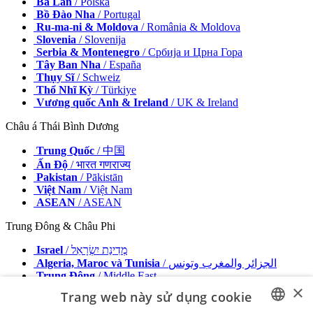
Ba Lan
/ Polska
Bồ Đào Nha
/ Portugal
Ru-ma-ni & Moldova
/ România & Moldova
Slovenia
/ Slovenija
Serbia & Montenegro
/ Србија и Црна Гора
Tây Ban Nha
/ España
Thụy Sĩ
/ Schweiz
Thổ Nhĩ Kỳ
/ Türkiye
Vương quốc Anh & Ireland
/ UK & Ireland
Châu á Thái Bình Dương
Trung Quốc
/ 中国
Ấn Độ
/ भारत गणराज्य
Pakistan
/ Pākistān
Việt Nam
/ Việt Nam
ASEAN
/ ASEAN
Trung Đông & Châu Phi
Israel
/ מְדִינַת יִשְׂרָאֵל
Algeria, Maroc và Tunisia
/ الجزائر والمغرب وتونس
Trung Đông
/ Middle East
×
Trang web này sử dụng cookie
Nhà xuất bản
Quảng cáo với chúng tôi